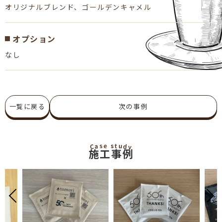
オリジナルブレンド、ゴールデンキャメル
オプション
なし
一覧に戻る
次の事例
u
s
t
e
s
d
a
C
y
施工事例