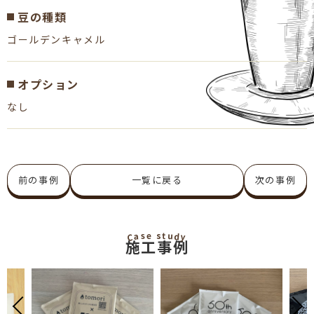
豆の種類
ゴールデンキャメル
オプション
なし
前の事例
一覧に戻る
次の事例
u
s
t
e
s
a
d
C
y
施工事例