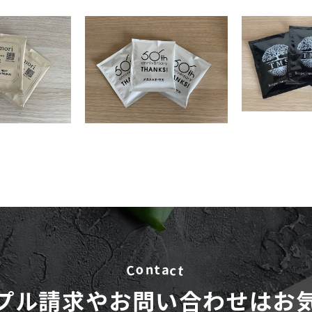
o
a
n
t
C
c
t
プル請求や
お問い合わせはお