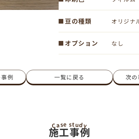
豆の種類
オリジナ
オプション
なし
の事例
一覧に戻る
次の
e
t
s
u
s
d
a
C
y
施工事例